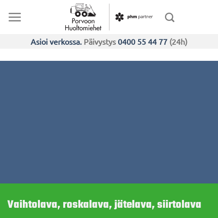
Skip
to
content
Asioi verkossa.
Päivystys
0400 55 44 77
(24h)
Vaihtolava, roskalava, jätelava, siirtolava