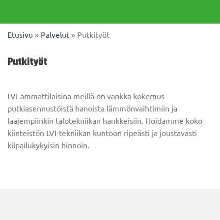
Etusivu
»
Palvelut
»
Putkityöt
Putkityöt
LVI-ammattilaisina meillä on vankka kokemus
putkiasennustöistä hanoista lämmönvaihtimiin ja
laajempiinkin talotekniikan hankkeisiin. Hoidamme koko
kiinteistön LVI-tekniikan kuntoon ripeästi ja joustavasti
kilpailukykyisin hinnoin.