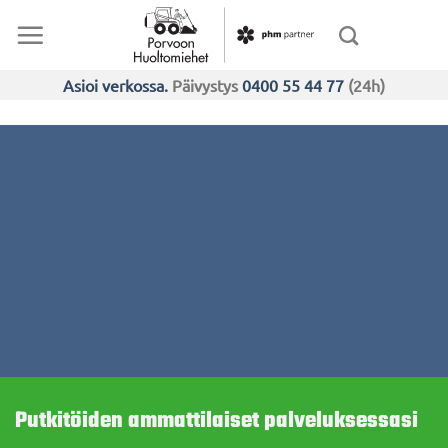
Skip
to
content
Asioi verkossa.
Päivystys
0400 55 44 77
(24h)
Putkitöiden ammattilaiset palveluksessasi